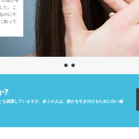
トが誰かを
した。こ
るのに十
に知って
か?
とを認識していますが、多くの人は、誰かを引き付けるために白い歯