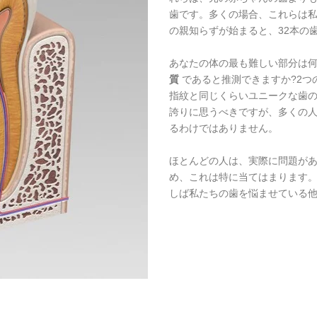
歯です。多くの場合、これらは私
の親知らずが始まると、32本の
あなたの体の最も難しい部分は
質
であると推測できますか?2つ
指紋と同じくらいユニークな歯
誇りに思うべきですが、多くの
るわけではありません。
ほとんどの人は、実際に問題が
め、これは特に当てはまります
しば私たちの歯を悩ませている