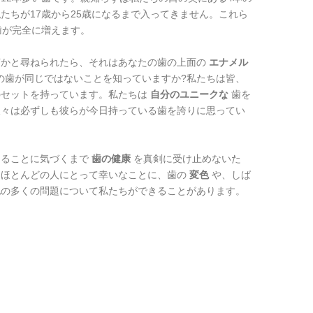
たちが17歳から25歳になるまで入ってきません。これら
歯が完全に増えます。
何かと尋ねられたら、それはあなたの歯の上面の
エナメル
の歯が同じではないことを知っていますか?私たちは皆、
のセットを持っています。私たちは
自分のユニークな
歯を
人々は必ずしも彼らが今日持っている歯を誇りに思ってい
あることに気づくまで
歯の健康
を真剣に受け止めないた
。ほとんどの人にとって幸いなことに、歯の
変色
や、しば
他の多くの問題について私たちができることがあります。