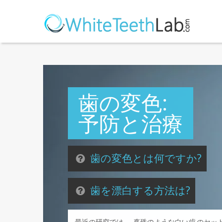
歯の変色:
予防と治療
歯の変色とは何ですか?
歯を漂白する方法は?