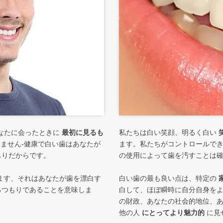
なたに会ったときに
最初に見るも
私たちは白い笑顔、明るく白い
ません-健康で白い歯はあなたが
ます。私たちがコントロールで
もりだからです。
の使用によって歯を汚すことは
ます、それはあなたが歯を漂白す
白い歯の最も良い点は、特定の
るつもりであることを意味しま
白して、ほぼ瞬時に自分自身を
の財政、あなたの社会的地位、
他の人
にとってより魅力的
に見