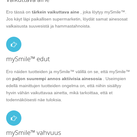
Ero tässä on
tärkein vaikuttava aine
, joka löytyy mySmile™.
Jos käyt läpi paikallisen supermarketin, löydät samat ainesosat
valkaisusta suuvesistä ja hammastahnoista.
mySmile™ edut
Ero näiden tuotteiden ja mySmile™ välillä on se, että mySmile™
on
paljon suurempi annos aktiivisia ainesosia
. Useimpien
edellä mainittujen tuotteiden ongelma on, että niihin sisältyy
hyvin vähän vaikuttavaa ainetta, mikä tarkoittaa, että et
todennäköisesti näe tuloksia.
mySmile™ vahvuus