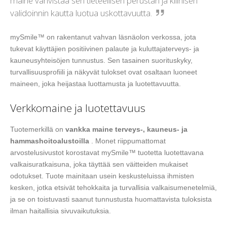
maine vahvistaa sen tieteellisen perustan ja kliinisen
validoinnin kautta luotua uskottavuutta.
mySmile™ on rakentanut vahvan läsnäolon verkossa, jota
tukevat käyttäjien positiivinen palaute ja kuluttajaterveys- ja
kauneusyhteisöjen tunnustus. Sen tasainen suorituskyky,
turvallisuusprofiili ja näkyvät tulokset ovat osaltaan luoneet
maineen, joka heijastaa luottamusta ja luotettavuutta.
Verkkomaine ja luotettavuus
Tuotemerkillä on
vankka maine terveys-, kauneus- ja
hammashoitoalustoilla
. Monet riippumattomat
arvostelusivustot korostavat mySmile™ tuotetta luotettavana
valkaisuratkaisuna, joka täyttää sen väitteiden mukaiset
odotukset. Tuote mainitaan usein keskusteluissa ihmisten
kesken, jotka etsivät tehokkaita ja turvallisia valkaisumenetelmiä,
ja se on toistuvasti saanut tunnustusta huomattavista tuloksista
ilman haitallisia sivuvaikutuksia.