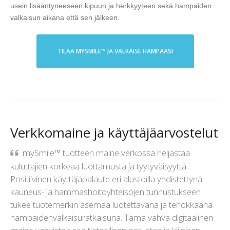
usein lisääntyneeseen kipuun ja herkkyyteen sekä hampaiden
valkaisun aikana että sen jälkeen.
TILAA MYSMILE™ JA VALKAISE HAMPAASI
Verkkomaine ja käyttäjäarvostelut
mySmile™ tuotteen maine verkossa heijastaa
kuluttajien korkeaa luottamusta ja tyytyväisyyttä.
Positiivinen käyttäjäpalaute eri alustoilla yhdistettynä
kauneus- ja hammashoitoyhteisöjen tunnustukseen
tukee tuotemerkin asemaa luotettavana ja tehokkaana
hampaidenvalkaisuratkaisuna. Tämä vahva digitaalinen