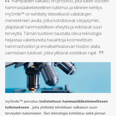
Hampaiden valkaisu on prosessi, jota tukee vuosien
hammaslääketieteellinen tutkimus ja kliininen kehitys.
mySmile™ on kehitetty tieteellisesti validoitujen
menetelmien avulla, jotka kohdistuvat värjäytymiin,
ylläpitävät hammaskiilteen eheyttä ja edistävät suun
terveyttä. Tämän tuotteen taustalla oleva teknologia
heijastaa vakiintuneita havaintoja kosmeettisen
hammashoidon ja ennaltaehkäisevän hoidon alalla,
varmistaen tulokset, jotka ylittävät estetiikan rajat.
mySmile™ perustuu
todistettuun hammaslääketieteelliseen
tutkimukseen
, joka yhdistää tehokkaan valkaisun suun
terveyden tukemiseen. Sen teknologia kohdistuu sekä pinnan