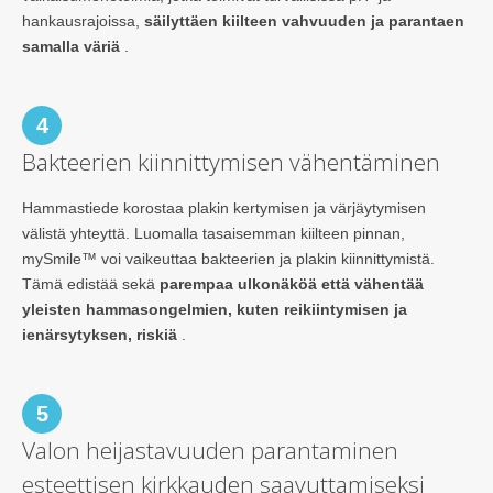
hankausrajoissa,
säilyttäen kiilteen vahvuuden ja parantaen
samalla väriä
.
4
Bakteerien kiinnittymisen vähentäminen
Hammastiede korostaa plakin kertymisen ja värjäytymisen
välistä yhteyttä. Luomalla tasaisemman kiilteen pinnan,
mySmile™ voi vaikeuttaa bakteerien ja plakin kiinnittymistä.
Tämä edistää sekä
parempaa ulkonäköä että vähentää
yleisten hammasongelmien, kuten reikiintymisen ja
ienärsytyksen, riskiä
.
5
Valon heijastavuuden parantaminen
esteettisen kirkkauden saavuttamiseksi