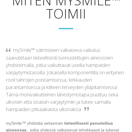
MITEN MYSMILE™
TOIMII
mySmile™ valmisteen valkaiseva vaikutus
saavutetaan tieteellisesti tunnustettujen ainesosien
yhdistelmällä, jotka vaikuttavat useilla hampaiden
värjäytymistasoilla. Jokaisella komponentilla on erityinen
rooli tahrojen poistamisessa, kirkkauden
parantamisessa ja kiilteen terveyden ylläpitämisessä.
Tämä monivaikutteinen lähestymistapa puuttuu sekä
ulkoisiin että sisäisiin värjäytymiin ja tukee samalla
hampaiden pitkäaikaista ulkonäköä.
mySmile™ yhdistää seitsemän
tieteellisesti perusteltua
ainesosaa
, jotka yhdessä valkaisevat tehokkaasti ja tukevat