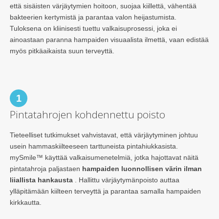
että sisäisten värjäytymien hoitoon, suojaa kiillettä, vähentää
bakteerien kertymistä ja parantaa valon heijastumista.
Tuloksena on kliinisesti tuettu valkaisuprosessi, joka ei
ainoastaan paranna hampaiden visuaalista ilmettä, vaan edistää
myös pitkäaikaista suun terveyttä.
1
Pintatahrojen kohdennettu poisto
Tieteelliset tutkimukset vahvistavat, että värjäytyminen johtuu
usein hammaskiilteeseen tarttuneista pintahiukkasista.
mySmile™ käyttää valkaisumenetelmiä, jotka hajottavat näitä
pintatahroja paljastaen
hampaiden luonnollisen värin ilman
liiallista hankausta
. Hallittu värjäytymänpoisto auttaa
ylläpitämään kiilteen terveyttä ja parantaa samalla hampaiden
kirkkautta.