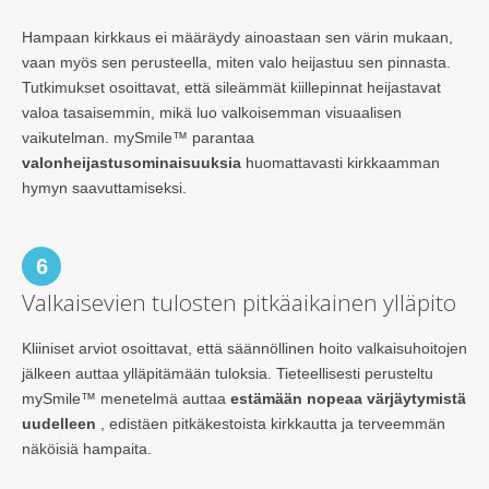
Hampaan kirkkaus ei määräydy ainoastaan sen värin mukaan,
vaan myös sen perusteella, miten valo heijastuu sen pinnasta.
Tutkimukset osoittavat, että sileämmät kiillepinnat heijastavat
valoa tasaisemmin, mikä luo valkoisemman visuaalisen
vaikutelman. mySmile™ parantaa
valonheijastusominaisuuksia
huomattavasti kirkkaamman
hymyn saavuttamiseksi.
6
Valkaisevien tulosten pitkäaikainen ylläpito
Kliiniset arviot osoittavat, että säännöllinen hoito valkaisuhoitojen
jälkeen auttaa ylläpitämään tuloksia. Tieteellisesti perusteltu
mySmile™ menetelmä auttaa
estämään nopeaa värjäytymistä
uudelleen
, edistäen pitkäkestoista kirkkautta ja terveemmän
näköisiä hampaita.