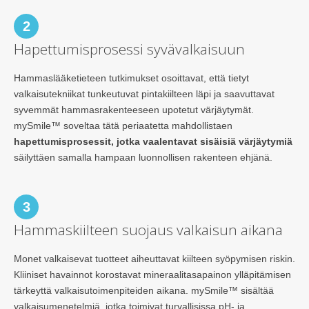
2
Hapettumisprosessi syvävalkaisuun
Hammaslääketieteen tutkimukset osoittavat, että tietyt
valkaisutekniikat tunkeutuvat pintakiilteen läpi ja saavuttavat
syvemmät hammasrakenteeseen upotetut värjäytymät.
mySmile™ soveltaa tätä periaatetta mahdollistaen
hapettumisprosessit, jotka vaalentavat sisäisiä värjäytymiä
säilyttäen samalla hampaan luonnollisen rakenteen ehjänä.
3
Hammaskiilteen suojaus valkaisun aikana
Monet valkaisevat tuotteet aiheuttavat kiilteen syöpymisen riskin.
Kliiniset havainnot korostavat mineraalitasapainon ylläpitämisen
tärkeyttä valkaisutoimenpiteiden aikana. mySmile™ sisältää
valkaisumenetelmiä, jotka toimivat turvallisissa pH- ja