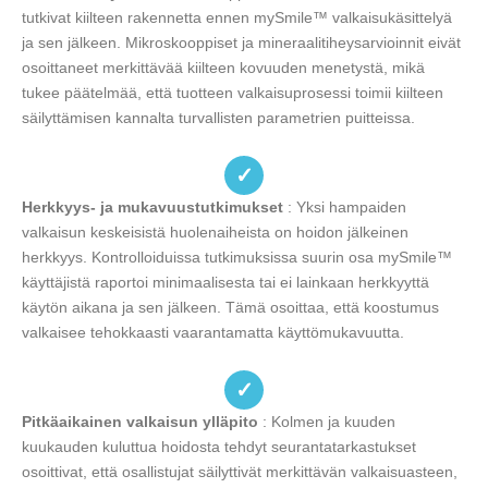
tutkivat kiilteen rakennetta ennen mySmile™ valkaisukäsittelyä
ja sen jälkeen. Mikroskooppiset ja mineraalitiheysarvioinnit eivät
osoittaneet merkittävää kiilteen kovuuden menetystä, mikä
tukee päätelmää, että tuotteen valkaisuprosessi toimii kiilteen
säilyttämisen kannalta turvallisten parametrien puitteissa.
✓
Herkkyys- ja mukavuustutkimukset
: Yksi hampaiden
valkaisun keskeisistä huolenaiheista on hoidon jälkeinen
herkkyys. Kontrolloiduissa tutkimuksissa suurin osa mySmile™
käyttäjistä raportoi minimaalisesta tai ei lainkaan herkkyyttä
käytön aikana ja sen jälkeen. Tämä osoittaa, että koostumus
valkaisee tehokkaasti vaarantamatta käyttömukavuutta.
✓
Pitkäaikainen valkaisun ylläpito
: Kolmen ja kuuden
kuukauden kuluttua hoidosta tehdyt seurantatarkastukset
osoittivat, että osallistujat säilyttivät merkittävän valkaisuasteen,