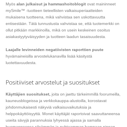
Myös
alan julkaisut ja hammashoitoblogit
ovat maininneet
mySmile™ -tuotteen tieteellisten valkaisuperiaatteiden
mukaisena tuotteena, mikä vahvistaa sen uskottavuutta
entisestään. Tätä tunnustusta vahvistaa se, että tuotemerkki on
ollut pitkään markkinoilla, mikä on usein keskeinen osoitus
asiakastyytyväisyyden ja tuotteen laadun tasaisuudesta.
Laajalle levinneiden negatiivisten raporttien puute
hyvämaineisilla arvostelukanavilla lisää käsitystä
luotettavuudesta.
Positiiviset arvostelut ja suositukset
Käyttäjien suositukset,
joita on jaettu tärkeimmillä foorumeilla,
kauneusblogeissa ja verkkokauppa-alustoilla, korostavat
johdonmukaisesti näkyviä valkaisuvaikutuksia ja
helppokäyttöisyyttä. Monet käyttäjät raportoivat saavuttaneensa
useita sävyjä parannuksia lyhyessä ajassa ja samalla
huomanneensa sileämmän ja puhtaamman hampaan pinnan