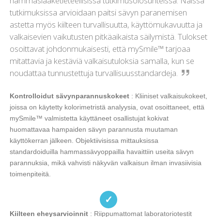
hammaslääketieteellisissä tutkimusolosuhteissa. Näissä
tutkimuksissa arvioidaan paitsi sävyn paranemisen
astetta myös kiilteen turvallisuutta, käyttömukavuutta ja
valkaisevien vaikutusten pitkäaikaista säilymistä. Tulokset
osoittavat johdonmukaisesti, että mySmile™ tarjoaa
mitattavia ja kestäviä valkaisutuloksia samalla, kun se
noudattaa tunnustettuja turvallisuusstandardeja.
Kontrolloidut sävynparannuskokeet
: Kliiniset valkaisukokeet,
joissa on käytetty kolorimetristä analyysia, ovat osoittaneet, että
mySmile™ valmistetta käyttäneet osallistujat kokivat
huomattavaa hampaiden sävyn parannusta muutaman
käyttökerran jälkeen. Objektiivisissa mittauksissa
standardoiduilla hammassävyoppailla havaittiin useita sävyn
parannuksia, mikä vahvisti näkyvän valkaisun ilman invasiivisia
toimenpiteitä.
✓
Kiilteen eheysarvioinnit
: Riippumattomat laboratoriotestit