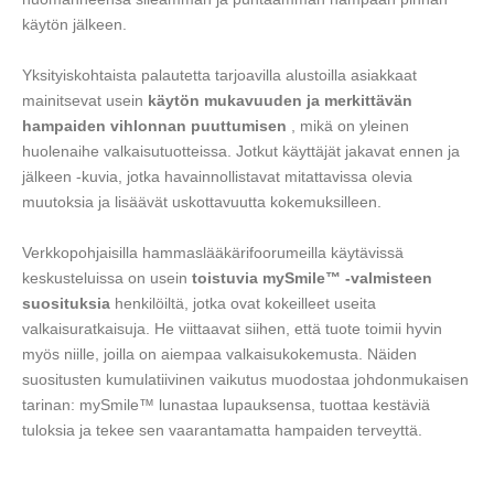
käytön jälkeen.
Yksityiskohtaista palautetta tarjoavilla alustoilla asiakkaat
mainitsevat usein
käytön mukavuuden ja merkittävän
hampaiden vihlonnan puuttumisen
, mikä on yleinen
huolenaihe valkaisutuotteissa. Jotkut käyttäjät jakavat ennen ja
jälkeen -kuvia, jotka havainnollistavat mitattavissa olevia
muutoksia ja lisäävät uskottavuutta kokemuksilleen.
Verkkopohjaisilla hammaslääkärifoorumeilla käytävissä
keskusteluissa on usein
toistuvia mySmile™ -valmisteen
suosituksia
henkilöiltä, jotka ovat kokeilleet useita
valkaisuratkaisuja. He viittaavat siihen, että tuote toimii hyvin
myös niille, joilla on aiempaa valkaisukokemusta. Näiden
suositusten kumulatiivinen vaikutus muodostaa johdonmukaisen
tarinan: mySmile™ lunastaa lupauksensa, tuottaa kestäviä
tuloksia ja tekee sen vaarantamatta hampaiden terveyttä.