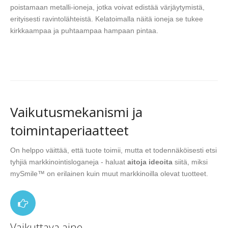
poistamaan metalli-ioneja, jotka voivat edistää värjäytymistä,
erityisesti ravintolähteistä. Kelatoimalla näitä ioneja se tukee
kirkkaampaa ja puhtaampaa hampaan pintaa.
Vaikutusmekanismi ja
toimintaperiaatteet
On helppo väittää, että tuote toimii, mutta et todennäköisesti etsi
tyhjiä markkinointisloganeja - haluat
aitoja ideoita
siitä, miksi
mySmile™ on erilainen kuin muut markkinoilla olevat tuotteet.
Vaikuttava aine