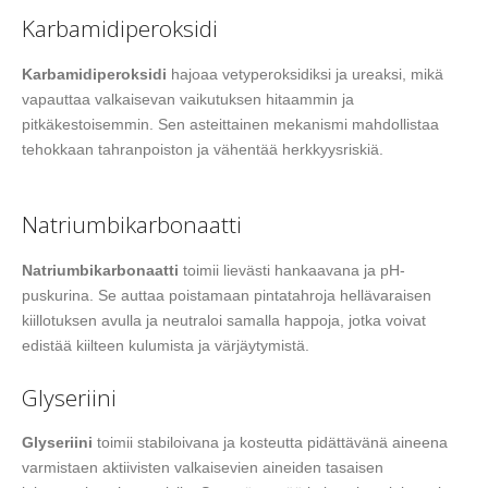
Karbamidiperoksidi
Karbamidiperoksidi
hajoaa vetyperoksidiksi ja ureaksi, mikä
vapauttaa valkaisevan vaikutuksen hitaammin ja
pitkäkestoisemmin. Sen asteittainen mekanismi mahdollistaa
tehokkaan tahranpoiston ja vähentää herkkyysriskiä.
Natriumbikarbonaatti
Natriumbikarbonaatti
toimii lievästi hankaavana ja pH-
puskurina. Se auttaa poistamaan pintatahroja hellävaraisen
kiillotuksen avulla ja neutraloi samalla happoja, jotka voivat
edistää kiilteen kulumista ja värjäytymistä.
Glyseriini
Glyseriini
toimii stabiloivana ja kosteutta pidättävänä aineena
varmistaen aktiivisten valkaisevien aineiden tasaisen