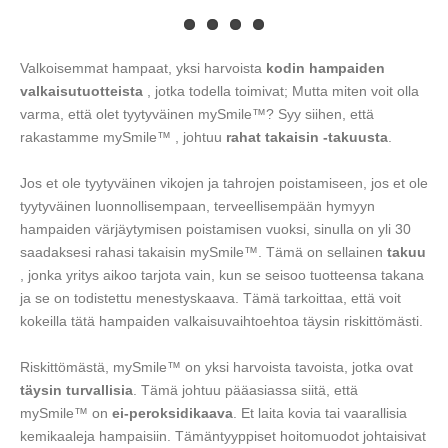
Valkoisemmat hampaat, yksi harvoista
kodin hampaiden
valkaisutuotteista
, jotka todella toimivat; Mutta miten voit olla
varma, että olet tyytyväinen mySmile™? Syy siihen, että
rakastamme mySmile™ , johtuu
rahat takaisin -takuusta
.
Jos et ole tyytyväinen vikojen ja tahrojen poistamiseen, jos et ole
tyytyväinen luonnollisempaan, terveellisempään hymyyn
hampaiden värjäytymisen poistamisen vuoksi, sinulla on yli 30
saadaksesi rahasi takaisin mySmile™. Tämä on sellainen
takuu
, jonka yritys aikoo tarjota vain, kun se seisoo tuotteensa takana
ja se on todistettu menestyskaava. Tämä tarkoittaa, että voit
kokeilla tätä hampaiden valkaisuvaihtoehtoa täysin riskittömästi.
Riskittömästä, mySmile™ on yksi harvoista tavoista, jotka ovat
täysin turvallisia
. Tämä johtuu pääasiassa siitä, että
mySmile™ on
ei-peroksidikaava
. Et laita kovia tai vaarallisia
kemikaaleja hampaisiin. Tämäntyyppiset hoitomuodot johtaisivat