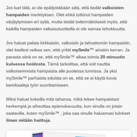
Jos luet tätä, ei ole epäilystäkään siitä, että tiedät
valkoisten
hampaiden
merkityksen. Olet ehkä tutkinut hampaiden
värjäytymisen eri syitä, mutta tiedät todennäköisesti myös, että
kaikilla hampaiden valkaisutuotteilla ei ole samaa tehokkuutta.
Jos haluat palata kirkkaisiin, valkoisiin ja tahrattomiin hampaisiin,
olet itsellesi velkaa sen, että yrität
mySmile™
ainakin kerran. Ja
parasta siinä on se, että mySmile™ alkaa toimia
20 minuutin
kuluessa hoidosta
. Tämä tarkoittaa, että voit nauttia
valkoisemmista hampaista alle puolessa tunnissa. Ja yksi
mySmile™ parhaista eduista on se, että se ei käytä kovia
kemikaaleja työn suorittamiseen.
Miksi haluat kokeilla mitä tahansa, mikä tekee hampaistasi
herkempiä ja aiheuttaa epämukavuutta, kun sinulla on jotain
saatavilla, kuten mySmile™ , joka saa sinulle haluamasi tulokset
ilman mitään haittoja
.