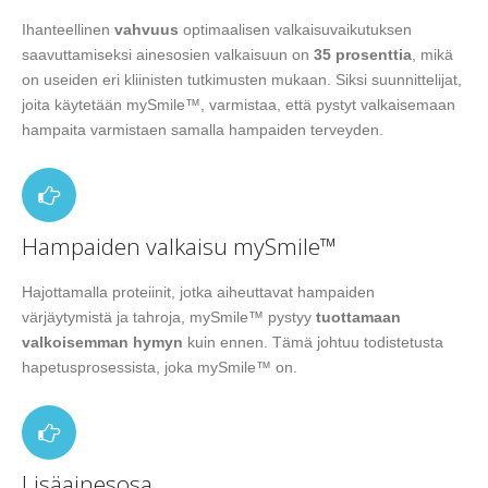
Ihanteellinen
vahvuus
optimaalisen valkaisuvaikutuksen
saavuttamiseksi ainesosien valkaisuun on
35 prosenttia
, mikä
on useiden eri kliinisten tutkimusten mukaan. Siksi suunnittelijat,
joita käytetään mySmile™, varmistaa, että pystyt valkaisemaan
hampaita varmistaen samalla hampaiden terveyden.
Hampaiden valkaisu mySmile™
Hajottamalla proteiinit, jotka aiheuttavat hampaiden
värjäytymistä ja tahroja, mySmile™ pystyy
tuottamaan
valkoisemman hymyn
kuin ennen. Tämä johtuu todistetusta
hapetusprosessista, joka mySmile™ on.
Lisäainesosa