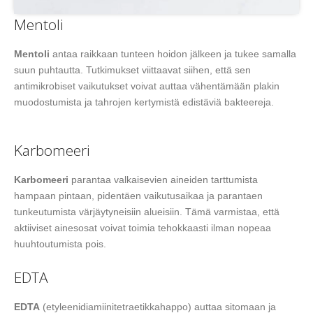
Mentoli
Mentoli
antaa raikkaan tunteen hoidon jälkeen ja tukee samalla
suun puhtautta. Tutkimukset viittaavat siihen, että sen
antimikrobiset vaikutukset voivat auttaa vähentämään plakin
muodostumista ja tahrojen kertymistä edistäviä bakteereja.
Karbomeeri
Karbomeeri
parantaa valkaisevien aineiden tarttumista
hampaan pintaan, pidentäen vaikutusaikaa ja parantaen
tunkeutumista värjäytyneisiin alueisiin. Tämä varmistaa, että
aktiiviset ainesosat voivat toimia tehokkaasti ilman nopeaa
huuhtoutumista pois.
EDTA
EDTA
(etyleenidiamiinitetraetikkahappo) auttaa sitomaan ja