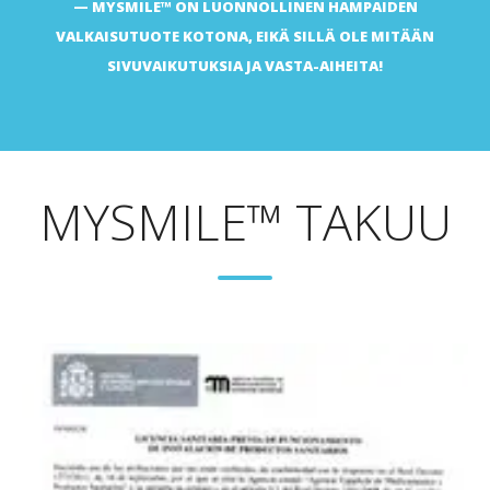
MYSMILE™ ON LUONNOLLINEN HAMPAIDEN
https://www.researchgate.net/publication/350172470
VALKAISUTUOTE KOTONA, EIKÄ SILLÄ OLE MITÄÄN
https://clinicaltrials.gov/study/NCT04460755
SIVUVAIKUTUKSIA JA VASTA-AIHEITA!
MYSMILE™ TAKUU