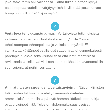
joka saavutettiin alkuvaiheessa. Tämä tukee tuotteen kykyä
estää nopeaa uudelleenvärjäytymistä ja ylläpitää parantunutta
hampaiden ulkonäköä ajan myötä.
✓
Vertaileva tehokkuustutkimus
: Vertailevissa tutkimuksissa
valkaisemattomiin suunhoitotuotteisiin mySmile™ osoitti
tehokkaampaa tahranpoistoa ja valkaisua. mySmile™
valmistetta käyttäneet osallistujat saavuttivat johdonmukaisesti
parempia tuloksia sekä visuaalisissa että instrumenttisissa
arvioinneissa, mikä vahvisti sen edun pelkästään tavanomaisiin
suuhygieniarutiineihin verrattuna.
✓
Ammattilaisten suositus ja vertaisarviointi
: Näiden kliinisten
tutkimusten tuloksia on esitelty hammaslääketieteen
ammattilaisfoorumeilla ja pätevät hammaslääketieteen tutkijat
ovat arvioineet niitä. Tulosten yhdenmukaisuus useissa