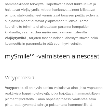
hammaskiilteen terveyttä. Hapettavat aineet tunkeutuvat ja
hajottavat värjäytymiä, miedot hankaavat aineet kiillottavat
pintoja, stabilointiaineet varmistavat tasaisen peittävyyden ja
suojaavat aineet auttavat ylläpitämään tuloksia. Tämä
koordinoitu toiminta ei ainoastaan paranna hampaiden
kirkkautta, vaan
auttaa myös suojaamaan tulevilta
värjäytymiltä
, tarjoten tasapainoisen lähestymistavan sekä
kosmeettisiin parannuksiin että suun hyvinvointiin.
mySmile™ -valmisteen ainesosat
Vetyperoksidi
Vetyperoksidi
on hyvin tutkittu valkaiseva aine, joka vapauttaa
reaktiivisia happimolekyylejä, jotka hajottavat hammaskiilteen
pigmenttiyhdisteitä. Tämä hapetusprosessi vaalentaa sekä
pinta- että syvempiä tahroja poistamatta hammaskiillettä.